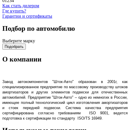
0
1
2
3
4
Как стать дилером
Read More...
Где купить?
Гарантии и сертификаты
Слайд 4
Подбор по автомобилю
Выберите марку
Read More...
О компании
Слайд 1
Read More...
Завод автокомпонентов "Шток-Авто" образован в 2001г, как
специализированное предприятие по массовому производству штоков
амортизаторов и других элементов подвески для отечественных
автомобилей.
Предприятие "Шток-Авто" – одно из немногих в России,
имеющее полный технологический цикл изготовления амортизаторов
и стоек передней подвески. Система качества предприятия
сертифицирована согласно требованиям
ISO
9001, ведется
подготовка к сертификации по стандарту
ISO/TS 16949
.